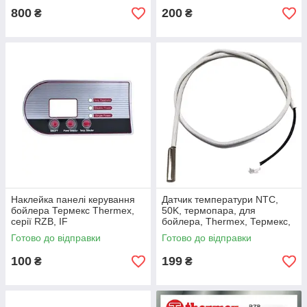
Ariston
800
200
₴
₴
Наклейка панелі керування
Датчик температури NTC,
бойлера Термекс Thermex,
50K, термопара, для
серії RZB, IF
бойлера, Thermex, Термекс,
Electrolux, Електролюкс,
Готово до відправки
Готово до відправки
Zanussi, Зануссі, BALLU,
Ariston
100
199
₴
₴