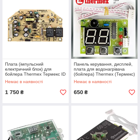
Плата (імпульсний
Панель керування, дисплей,
електричний блок) для
плата для водонагрівача
бойлера Thermex Термекс ID
(бойлера) Thermex (Термекс)
(Оригінал)
RZB, IF (Оригінал)
Немає в наявності
Немає в наявності
1 750
650
₴
₴