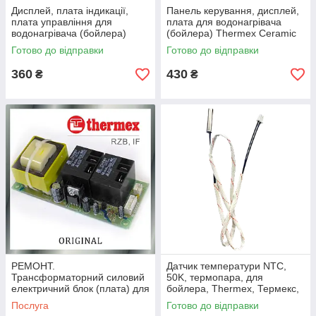
Дисплей, плата індикації,
Панель керування, дисплей,
плата управління для
плата для водонагрівача
водонагрівача (бойлера)
(бойлера) Thermex Ceramic
Thermex (Термекс) IF (ECO)
Термекс Керамік (Оригінал)
Готово до відправки
Готово до відправки
(Оригінал)
360
430
₴
₴
РЕМОНТ.
Датчик температури NTC,
Трансформаторний силовий
50K, термопара, для
електричний блок (плата) для
бойлера, Thermex, Термекс,
бойлера Thermex Термекс
Electrolux, Електролюкс,
Послуга
Готово до відправки
RZB, IF
Zanussi, Зануссі, BALLU,