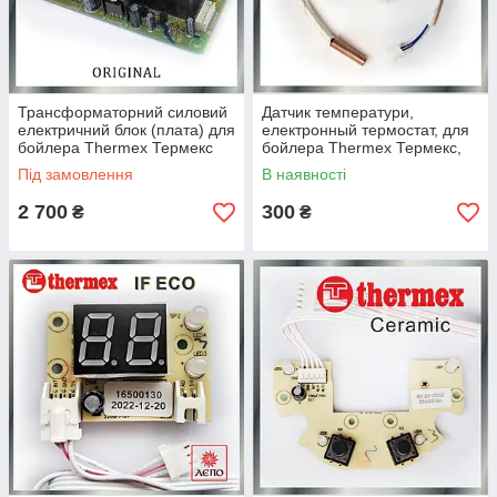
Трансформаторний силовий
Датчик температури,
електричний блок (плата) для
електронный термостат, для
бойлера Thermex Термекс
бойлера Thermex Термекс,
RZB, IF (Оригінал)
Electrolu Електролюкс Major,
Під замовлення
В наявності
Formax DL
2 700
300
₴
₴