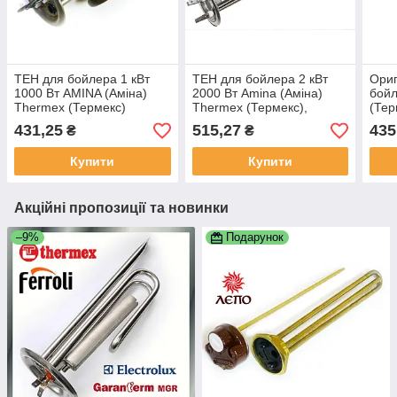
ТЕН для бойлера 1 кВт
ТЕН для бойлера 2 кВт
Ориг
1000 Вт AMINA (Аміна)
2000 Вт Amina (Аміна)
бой
Thermex (Термекс)
Thermex (Термекс),
(Тер
Garanterm (Гарантерм)
(Фер
431,25
515,27
435
₴
₴
Gara
MGR
Купити
Купити
Акційні пропозиції та новинки
–9%
Подарунок