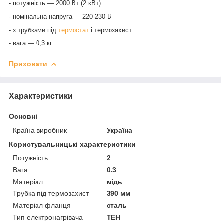
- потужність
—
2000
Вт (2 кВт)
- номінальна напруга — 220-230 В
- з трубками під
термостат
і термозахист
- вага
—
0,
3
кг
Приховати
Характеристики
Основні
Країна виробник
Україна
Користувальницькі характеристики
Потужність
2
Вага
0.3
Матеріал
мідь
Трубка під термозахист
390 мм
Матеріал фланця
сталь
Тип електронагрівача
ТЕН