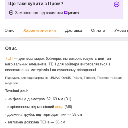
Що таке купити з Пром?
Замовлення під захистом
Опис
Характеристики
Доставка
Оплата
Умови 
Опис
ТЕН
―
для всіх марок бойлерів, які використовують цей тип
нагрівальних елементів. ТЕН для бойлера виготовляється з
високоякісних матеріалів і на сучасному обладнанні.
Підходить для водонагрівачів:
LEMAX, OASIS, Polaris, Timberk, Thermex та інших
моделей.
Технічні дані
:
-
на
фланце
діаметром 62,
63 мм
(
D1)
- з кріпленням під
магнієвий
анод
(М6)
- довжина трубок під термодатчики — 39 см
- заглибна довжина ТЕНа ― 36 см