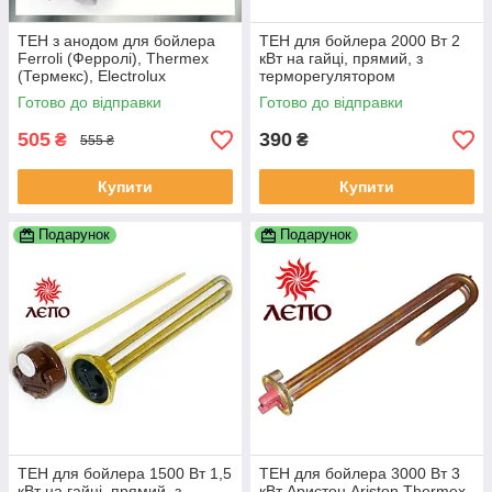
ТЕН з анодом для бойлера
ТЕН для бойлера 2000 Вт 2
Ferroli (Ферролі), Thermex
кВт на гайці, прямий, з
(Термекс), Electrolux
терморегулятором
(Електролюкс), Garanterm
Готово до відправки
Готово до відправки
(Гарантерм) 1500 Вт
505
390
₴
₴
555 ₴
Купити
Купити
Подарунок
Подарунок
ТЕН для бойлера 1500 Вт 1,5
ТЕН для бойлера 3000 Вт 3
кВт на гайці, прямий, з
кВт Аристон Ariston Thermex