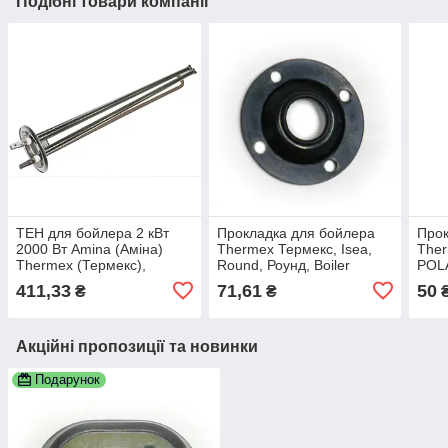
Подібні товари компанії
ТЕН для бойлера 2 кВт
Прокладка для бойлера
Прок
2000 Вт Amina (Аміна)
Thermex Термекс, Isea,
Ther
Thermex (Термекс),
Round, Роунд, Boiler
POLA
Garanterm (Гарантерм)
AMIN
411,33
71,61
50
₴
₴
фланець 63 мм мідний
Фер
Акційні пропозиції та новинки
Подарунок