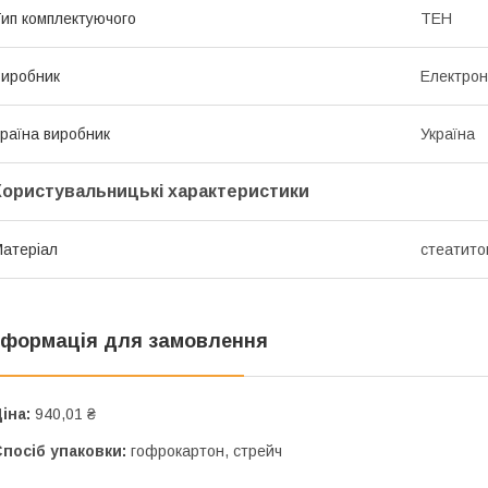
ип комплектуючого
ТЕН
иробник
Електрон
раїна виробник
Україна
Користувальницькі характеристики
атеріал
стеатито
нформація для замовлення
іна:
940,01 ₴
посіб упаковки:
гофрокартон, стрейч