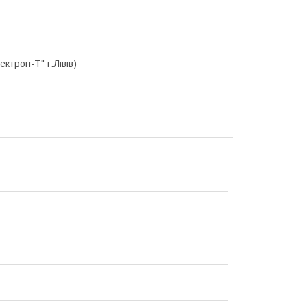
трон-Т" г.Лівів)