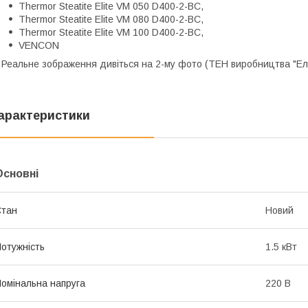
Thermor Steatite Elite VM 050 D400-2-BC,
Thermor Steatite Elite VM 080 D400-2-BC,
Thermor Steatite Elite VM 100 D400-2-BC,
VENCON
 Реальне зображення дивіться на 2-му фото (ТЕН виробництва "Елек
арактеристики
Основні
Стан
Новий
отужність
1.5 кВт
омінальна напруга
220 В