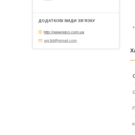
*
http://www.lepo.com.ua
uni.ltd@gmail.com
Х
П
Н