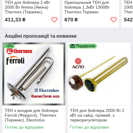
ТЕН для бойлера 2 кВт
Оригінальний ТЕН для
ТЕН 
2000 Вт Amina (Аміна)
бойлера 1,3кВт 1300Вт
1000
Thermex (Термекс),
Thermex Термекс
Ther
Garanterm (Гарантерм)
Garanterm Гарантерм
мідн
411,33
670
542
₴
₴
фланець 63 мм мідний
мідний
Акційні пропозиції та новинки
–9%
Подарунок
ТЕН з анодом для бойлера
ТЕН для бойлера 2000 Вт 2
Ferroli (Ферролі), Thermex
кВт на гайці, прямий, з
(Термекс), Electrolux
терморегулятором
(Електролюкс), Garanterm
Готово до відправки
Готово до відправки
(Гарантерм) 1500 Вт