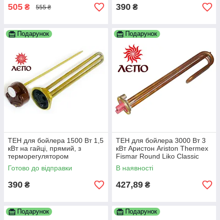
505
390
₴
₴
555 ₴
Подарунок
Подарунок
ТЕН для бойлера 1500 Вт 1,5
ТЕН для бойлера 3000 Вт 3
кВт на гайці, прямий, з
кВт Аристон Ariston Thermex
терморегулятором
Fismar Round Liko Classic
Alpari Реал DeLuxe та ін.
Готово до відправки
В наявності
390
427,89
₴
₴
Подарунок
Подарунок