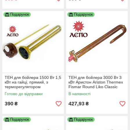
Подарунок
Подарунок
ТЕН для бойлера 1500 Вт 1,5
ТЕН для бойлера 3000 Вт 3
кВт на гайці, прямий, з
кВт Аристон Ariston Thermex
терморегулятором
Fismar Round Liko Classic
Alpari Реал DeLuxe та ін.
Готово до відправки
В наявності
390
427,93
₴
₴
Подарунок
Подарунок