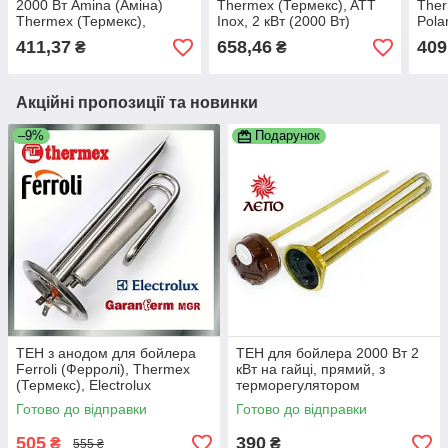
2000 Вт Amina (Аміна)
Thermex (Термекс), ATT
Ther
Thermex (Термекс),
Inox, 2 кВт (2000 Вт)
Pola
Garanterm (Гарантерм)
(150
411,37
658,46
409
₴
₴
фланець 63 мм мідний
Акційні пропозиції та новинки
–9%
Подарунок
ТЕН з анодом для бойлера
ТЕН для бойлера 2000 Вт 2
Ferroli (Ферролі), Thermex
кВт на гайці, прямий, з
(Термекс), Electrolux
терморегулятором
(Електролюкс), Garanterm
Готово до відправки
Готово до відправки
(Гарантерм) 1500 Вт
505
390
₴
₴
555 ₴