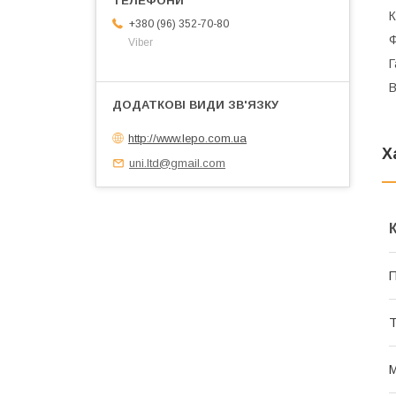
К
+380 (96) 352-70-80
Viber
Г
В
http://www.lepo.com.ua
Х
uni.ltd@gmail.com
П
Т
М