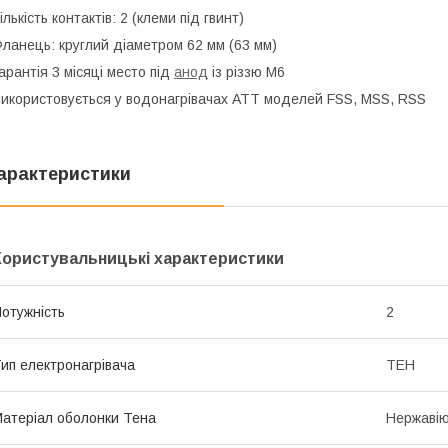
ількість контактів: 2
(клеми під гвинт)
Фланець:
круглий
діаметром 62 мм (63 мм)
арантія 3 місяці место під
анод
із різзю М6
икористовується у водонагрівачах ATT моделей FSS, MSS, RSS
арактеристики
Користувальницькі характеристики
отужність
2
ип електронагрівача
ТЕН
атеріал оболонки Тена
Нержавію