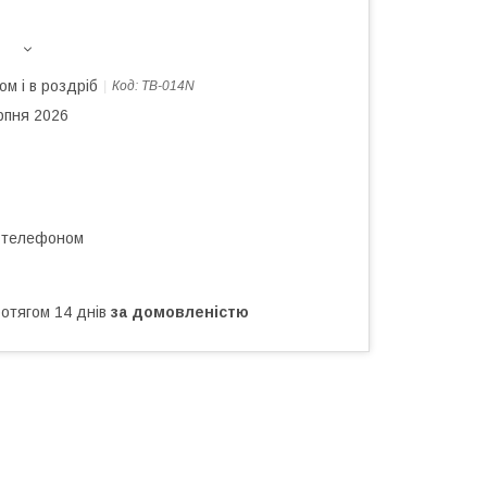
ом і в роздріб
Код:
TB-014N
рпня 2026
а телефоном
ротягом 14 днів
за домовленістю