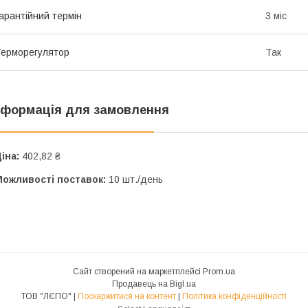
арантійний термін
3 міс
ерморегулятор
Так
нформація для замовлення
іна:
402,82 ₴
Можливості поставок:
10 шт./день
Сайт створений на маркетплейсі
Prom.ua
Продавець на Bigl.ua
ТОВ "ЛЄПО" |
Поскаржитися на контент
|
Політика конфіденційності