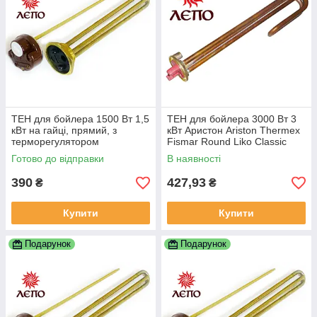
ТЕН для бойлера 1500 Вт 1,5
ТЕН для бойлера 3000 Вт 3
кВт на гайці, прямий, з
кВт Аристон Ariston Thermex
терморегулятором
Fismar Round Liko Classic
Alpari Реал DeLuxe та ін.
Готово до відправки
В наявності
390
427,93
₴
₴
Купити
Купити
Подарунок
Подарунок