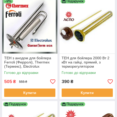
–9%
Подарунок
ТЕН з анодом для бойлера
ТЕН для бойлера 2000 Вт 2
Ferroli (Ферролі), Thermex
кВт на гайці, прямий, з
(Термекс), Electrolux
терморегулятором
(Електролюкс), Garanterm
Готово до відправки
Готово до відправки
(Гарантерм) 1500 Вт
505
390
₴
₴
555 ₴
Купити
Купити
Подарунок
Подарунок