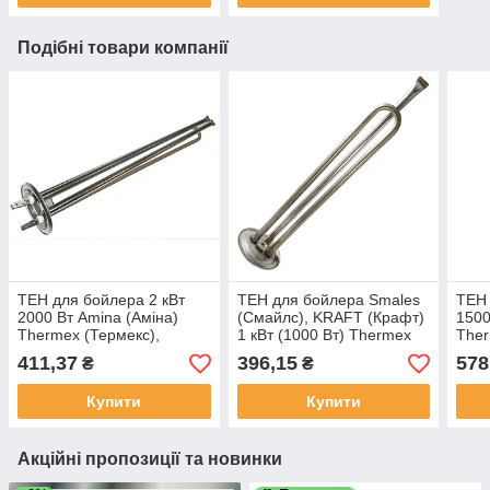
Подібні товари компанії
ТЕН для бойлера 2 кВт
ТЕН для бойлера Smales
ТЕН 
2000 Вт Amina (Аміна)
(Смайлс), KRAFT (Крафт)
1500
Thermex (Термекс),
1 кВт (1000 Вт) Thermex
Ther
Garanterm (Гарантерм)
(Термекс) з неіржавки
Gara
411,37
396,15
578
₴
₴
фланець 63 мм мідний
неір
Купити
Купити
Акційні пропозиції та новинки