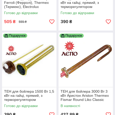
Ferroli (Ферролі), Thermex
кВт на гайці, прямий, з
(Термекс), Electrolux
терморегулятором
(Електролюкс), Garanterm
Готово до відправки
Готово до відправки
(Гарантерм) 1500 Вт
505
390
₴
₴
555 ₴
Подарунок
Подарунок
ТЕН для бойлера 1500 Вт 1,5
ТЕН для бойлера 3000 Вт 3
кВт на гайці, прямий, з
кВт Аристон Ariston Thermex
терморегулятором
Fismar Round Liko Classic
Alpari Реал DeLuxe та ін.
Готово до відправки
В наявності
390
427,89
₴
₴