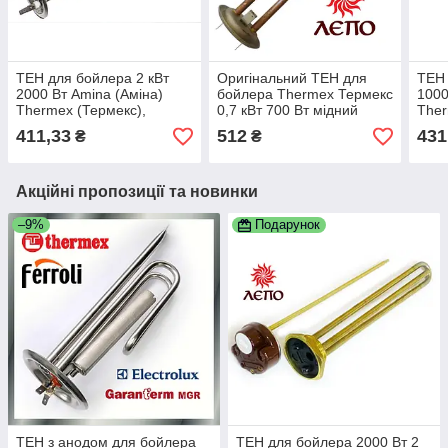
ТЕН для бойлера 2 кВт
Оригінальний ТЕН для
ТЕН 
2000 Вт Amina (Аміна)
бойлера Thermex Термекс
1000
Thermex (Термекс),
0,7 кВт 700 Вт мідний
Ther
Garanterm (Гарантерм)
Італія
411,33
512
431
₴
₴
фланець 63 мм мідний
Акційні пропозиції та новинки
–9%
Подарунок
ТЕН з анодом для бойлера
ТЕН для бойлера 2000 Вт 2