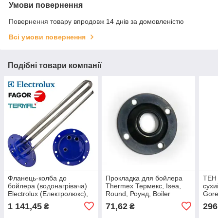
Умови повернення
Повернення товару впродовж 14 днів за домовленістю
Всі умови повернення
Подібні товари компанії
Фланець-колба до
Прокладка для бойлера
ТЕН 
бойлера (водонагрівача)
Thermex Термекс, Isea,
сухи
Electrolux (Електролюкс),
Round, Роунд, Boiler
Gore
Fagor (Фагор), Termal
AEG,
1 141,45
71,62
296
₴
₴
(Термал) НЕРЖАВІЙКА