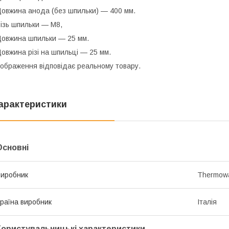
овжина анода (без шпильки) — 400 мм.
ізь шпильки — М8,
овжина шпильки — 25 мм.
овжина різі на шпильці — 25 мм.
ображення відповідає реальному товару.
арактеристики
Основні
иробник
Thermowa
раїна виробник
Італія
Користувальницькі характеристики