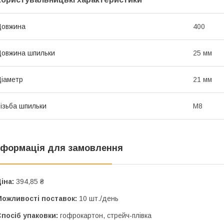
Довжина
400
овжина шпильки
25 мм
іаметр
21 мм
ізьба шпильки
М8
нформація для замовлення
іна:
394,85 ₴
Можливості поставок:
10 шт./день
посіб упаковки:
гофрокартон, стрейч-плівка