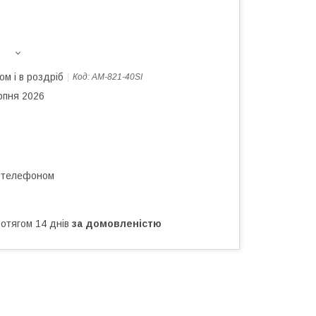
ом і в роздріб
Код:
AM-821-40SI
рпня 2026
а телефоном
ротягом 14 днів
за домовленістю