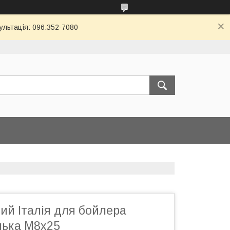
ультація: 096.З52-7080
ий Італія для бойлера
лька M8х25