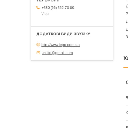
Д
+380 (96) 352-70-80
Р
Viber
Д
Д
З
http://www.lepo.com.ua
uni.ltd@gmail.com
Х
В
К