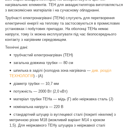
нагрівальних елементів. ТЕН для аквадистилятора виготовляється
з високоякісних матеріалів і на сучасному обладнанні.
Трубчасті електронагрівачі (ТЕНи) слугують для перетворення
електричної енергії на теплову та застосовуються в промислових
установках і побутових приладах. На оболонці ТЕНа немає
напруги, тому їх можна експлуатувати під час безпосереднього
контакту з нагрівним середовищем.
Технічні дані
:
трубчастий електронагрівач
(
ТЕН
)
загальна довжина трубки —
80
см
шпилька в заділі (холодна зона нагрівача —
див. розділ
ТЕХНОЛОГІЯ
) - (А)
діаметр трубки — 1
0,7
мм
потужність
— 2000 Вт (
2
,0
кВт)
матеріал трубки ТЕНа — мідь (Г) або неіржавка сталь (
J)
номінальна напруга — 220 В
стандартний штуцер із вуглецевої сталі (покриті нікелем) з
метричною різзю М18 (можливий варіант М14 з кроком
1,5).
Для
неіржавкого ТЕНу штуцера з неіржавкої сталі