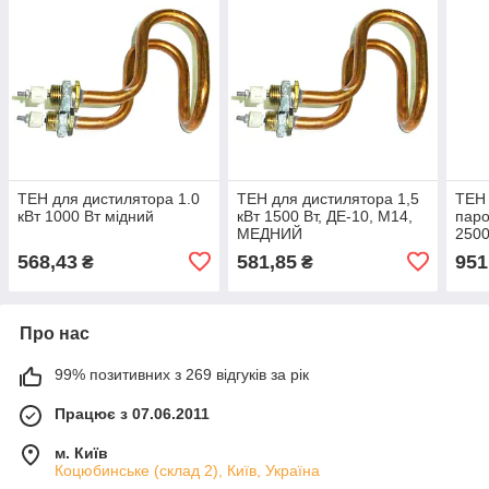
ТЕН для дистилятора 1.0
ТЕН для дистилятора 1,5
ТЕН 
кВт 1000 Вт мідний
кВт 1500 Вт, ДЕ-10, М14,
паро
МЕДНИЙ
2500
мідн
568,43
581,85
951
₴
₴
Про нас
99% позитивних з 269 відгуків за рік
Працює з 07.06.2011
м. Київ
Коцюбинське (склад 2), Київ, Україна