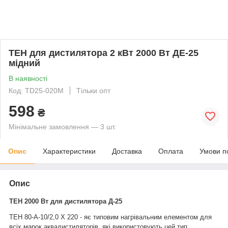
ТЕН для дистилятора 2 кВт 2000 Вт ДЕ-25
мідний
В наявності
Код: TD25-020M
Тільки опт
598
₴
Мінімальне замовлення — 3 шт.
Опис
Характеристики
Доставка
Оплата
Умови п
Опис
ТЕН
2000 Вт
для дистилятора Д-25
ТЕН 80-А
-10/2
,
0 Х 220
-
я
є типовим нагрівальним елементом для
всіх марок аквадистиляторів, які використовують цей тип