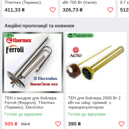
Thermex (Термекс),
кВт 700 Вт (Італія)
0,7 
Garanterm (Гарантерм)
Італ
411,33
326,73
512
₴
₴
фланець 63 мм мідний
Акційні пропозиції та новинки
–9%
Подарунок
ТЕН з анодом для бойлера
ТЕН для бойлера 2000 Вт 2
Ferroli (Ферролі), Thermex
кВт на гайці, прямий, з
(Термекс), Electrolux
терморегулятором
(Електролюкс), Garanterm
Готово до відправки
Готово до відправки
(Гарантерм) 1500 Вт
505
390
₴
₴
555 ₴