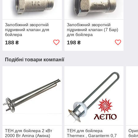
Запобіжний зворотній
Запобіжний зворотній
підривний клапан для
підривний клапан (7 Бар)
бойлера
для бойлера
188
198
₴
₴
Подібні товари компанії
ТЕН для бойлера 2 кВт
ТЕН для бойлера
Ориг
2000 Вт Amina (Аміна)
Thermex , Garanterm 0,7
бойл