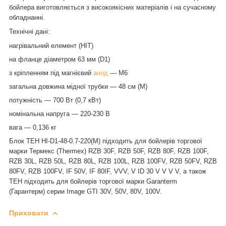
бойлера виготовляється з високоякісних матеріалів і на сучасному
обладнанні.
Технічні дані
:
нагрівальний елемент (НІТ)
на
фланце
діаметром
63 мм
(
D1)
з кріпленням під
магнієвий
анод
— М6
загальна довжина мідної трубки —
48
см (М)
потужність
—
700
Вт (
0,7
кВт)
номінальна напруга — 220-230 В
вага
—
0,136 кг
Блок ТЕН НІ-D1-
48
-0.7-220(М) підходить для бойлерів торгової
марки Термекс (Thermex) RZB 30F, RZB 50F, RZB 80F, RZB 100F,
RZB 30L, RZB 50L, RZB 80L, RZB 100L, RZB 100FV, RZB 50FV, RZB
80FV, RZB 100FV, IF 50V, IF 80IF, VVV, V ID 30 V V V V
,
а
також
ТЕН підходить для бойлерів торгової марки Garanterm
(Гарантерм)
сер
ии Image GTI 30V, 50V, 80V, 100V.
Приховати