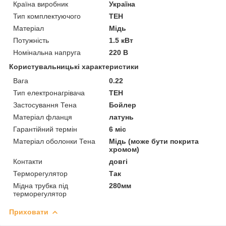
Країна виробник
Україна
Тип комплектуючого
ТЕН
Матеріал
Мідь
Потужність
1.5 кВт
Номінальна напруга
220 В
Користувальницькі характеристики
Вага
0.22
Тип електронагрівача
ТЕН
Застосування Тена
Бойлер
Матеріал фланця
латунь
Гарантійний термін
6 міс
Матеріал оболонки Тена
Мідь (може бути покрита
хромом)
Контакти
довгі
Терморегулятор
Так
Мідна трубка під
280мм
терморегулятор
Приховати