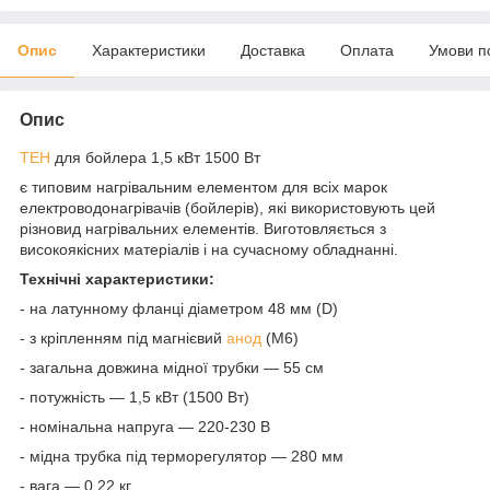
Опис
Характеристики
Доставка
Оплата
Умови п
Опис
ТЕН
для бойлера 1,5 кВт 1500 Вт
є типовим нагрівальним елементом для всіх марок
електроводонагрівачів (бойлерів), які використовують цей
різновид нагрівальних елементів. Виготовляється з
високоякісних матеріалів і на сучасному обладнанні.
Технічні характеристики:
- на латунному фланці діаметром 48 мм (D)
- з кріпленням під магнієвий
анод
(М6)
- загальна довжина мідної трубки — 55 см
- потужність — 1,5 кВт (1500 Вт)
- номінальна напруга — 220-230 В
- мідна трубка під терморегулятор — 280 мм
- вага — 0,22 кг