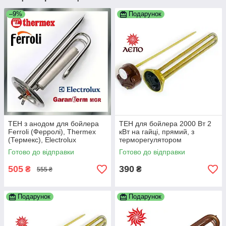
–9%
Подарунок
ТЕН з анодом для бойлера
ТЕН для бойлера 2000 Вт 2
Ferroli (Ферролі), Thermex
кВт на гайці, прямий, з
(Термекс), Electrolux
терморегулятором
(Електролюкс), Garanterm
Готово до відправки
Готово до відправки
(Гарантерм) 1500 Вт
505
390
₴
₴
555 ₴
Подарунок
Подарунок