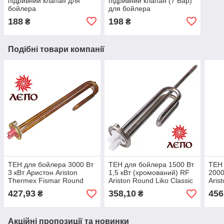
підривний клапан для
підривний клапан (7 Бар)
бойлера
для бойлера
188
198
₴
₴
Подібні товари компанії
ТЕН для бойлера 3000 Вт
ТЕН для бойлера 1500 Вт
ТЕН 
3 кВт Аристон Ariston
1,5 кВт (хромований) RF
2000
Thermex Fismar Round
Ariston Round Liko Classic
Aris
Liko Classic Alpari Реал
Alpari Реал DeLuxe
Roun
427,93
358,10
456
₴
₴
DeLuxe та ін.
та ін
Акційні пропозиції та новинки