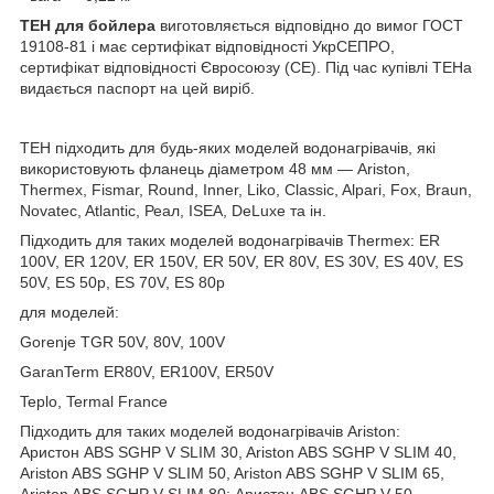
ТЕН для бойлера
виготовляється відповідно до вимог ГОСТ
19108-81 і має сертифікат відповідності УкрСЕПРО,
сертифікат відповідності Євросоюзу (СЕ). Під час купівлі ТЕНа
видається паспорт на цей виріб.
ТЕН підходить для будь-яких моделей водонагрівачів, які
використовують фланець діаметром 48 мм — Ariston,
Thermex, Fismar, Round, Inner, Liko, Classic, Alpari, Fox, Braun,
Novatec, Atlantic, Реал, ISEA, DeLuxe та ін.
Підходить для таких моделей водонагрівачів Thermex: ER
100V, ER 120V, ER 150V, ER 50V, ER 80V, ES 30V, ES 40V, ES
50V, ES 50p, ES 70V, ES 80p
для моделей:
Gorenje TGR 50V, 80V, 100V
GaranTerm ER80V, ER100V, ER50V
Teplo, Termal France
Підходить для таких моделей водонагрівачів Ariston:
Аристон ABS SGHP V SLIM 30, Ariston ABS SGHP V SLIM 40,
Ariston ABS SGHP V SLIM 50, Ariston ABS SGHP V SLIM 65,
Ariston ABS SGHP V SLIM 80; Аристон ABS SGHP V 50,