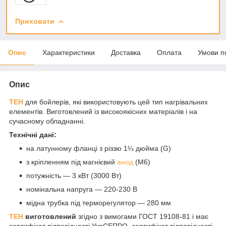
Приховати
Опис
Характеристики
Доставка
Оплата
Умови п
Опис
ТЕН
для бойлерів, які використовують цей тип нагрівальних
елементів. Виготовлений із високоякісних матеріалів і на
сучасному обладнанні.
Технічні дані
:
на латунному фланці з різзю 1¼ дюйма (G)
з кріпленням під магнієвий
анод
(М6)
потужність — 3 кВт (3000 Вт)
номінальна напруга — 220-230 В
мідна трубка під терморегулятор — 280 мм
ТЕН
виготовлений
згідно з вимогами ГОСТ 19108-81 і має
сертифікат відповідності УкрСЕПРО, сертифікат відповідності