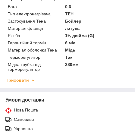
Вага
0.6
Тип електронагрівача
ТЕН
Застосування Тена
Бойлер
Матеріал фланця
латунь
Різьба
1¼ дюйма (G)
Гарантійний термін
6 міс
Матеріал оболонки Тена
Мідь
Терморегулятор
Так
Мідна трубка під
280мм
терморегулятор
Приховати
Умови доставки
Нова Пошта
Самовивіз
Укрпошта