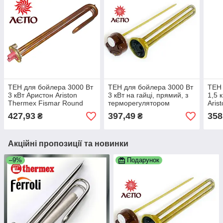
ТЕН для бойлера 3000 Вт
ТЕН для бойлера 3000 Вт
ТЕН 
3 кВт Аристон Ariston
3 кВт на гайці, прямий, з
1,5 
Thermex Fismar Round
терморегулятором
Aris
Liko Classic Alpari Реал
Alpa
427,93
397,49
358
₴
₴
DeLuxe та ін.
Акційні пропозиції та новинки
–9%
Подарунок