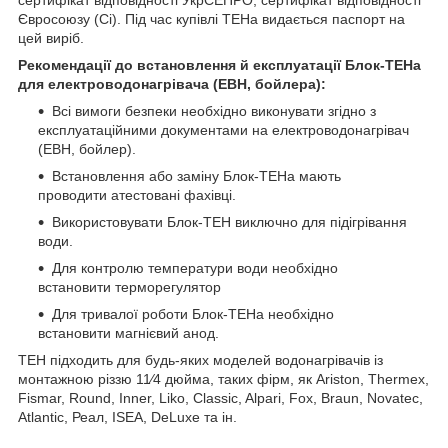
Євросоюзу (Сі). Під час купівлі ТЕНа видається паспорт на
цей виріб.
Рекомендації до встановлення й експлуатації Блок-ТЕНа
для електроводонагрівача (ЕВН, бойлера):
Всі вимоги безпеки необхідно виконувати згідно з
експлуатаційними документами на електроводонагрівач
(ЕВН, бойлер).
Встановлення або заміну Блок-ТЕНа мають
проводити атестовані фахівці.
Використовувати Блок-ТЕН виключно для підігрівання
води.
Для контролю температури води необхідно
встановити терморегулятор
Для тривалої роботи Блок-ТЕНа необхідно
встановити магнієвий анод.
ТЕН підходить для будь-яких моделей водонагрівачів із
монтажною різзю 11⁄4 дюйма, таких фірм, як Ariston, Thermex,
Fismar, Round, Inner, Liko, Classic, Alpari, Fox, Braun, Novatec,
Atlantic, Реал, ISEA, DeLuxe та ін.