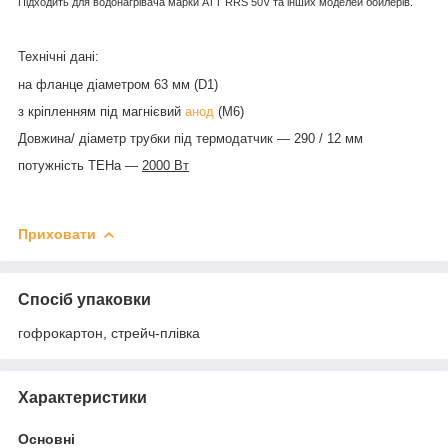
Підходить для водонагрівача марки ATT RRS 50V та інших моделей бойлерів.
Технічні дані
:
на
фланце
діаметром
63 мм
(
D1)
з кріпленням під
магнієвий
анод
(М6)
Довжина/ діаметр трубки під термодатчик — 290
/ 12
мм
потужність ТЕНа
—
2000
Вт
Приховати
Спосіб упаковки
гофрокартон, стрейч-плівка
Характеристики
Основні