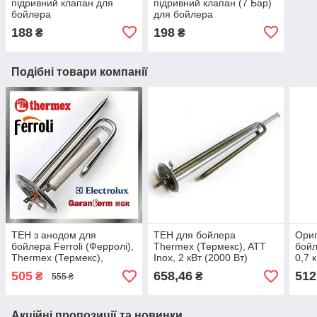
підривний клапан для
підривний клапан (7 Бар)
бойлера
для бойлера
188
198
₴
₴
Подібні товари компанії
ТЕН з анодом для
ТЕН для бойлера
Ориг
бойлера Ferroli (Ферролі),
Thermex (Термекс), ATT
бойл
Thermex (Термекс),
Inox, 2 кВт (2000 Вт)
0,7 
Electrolux (Електролюкс),
Італ
505
658,46
512
₴
₴
555 ₴
Garanterm (Гарантерм)
1500 Вт
Акційні пропозиції та новинки