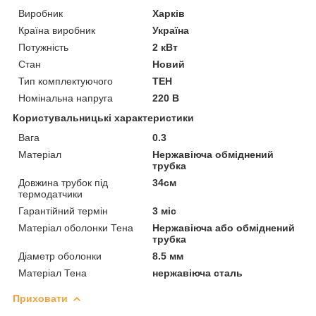
Виробник
Харків
Країна виробник
Україна
Потужність
2 кВт
Стан
Новий
Тип комплектуючого
ТЕН
Номінальна напруга
220 В
Користувальницькі характеристики
Вага
0.3
Матеріал
Нержавіюча обміднений
трубка
Довжина трубок під
34см
термодатчики
Гарантійний термін
3 міс
Матеріал оболонки Тена
Нержавіюча або обміднений
трубка
Діаметр оболонки
8.5 мм
Матеріал Тена
нержавіюча сталь
Приховати