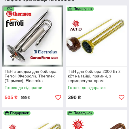
–9%
Подарунок
ТЕН з анодом для бойлера
ТЕН для бойлера 2000 Вт 2
Ferroli (Ферролі), Thermex
кВт на гайці, прямий, з
(Термекс), Electrolux
терморегулятором
(Електролюкс), Garanterm
Готово до відправки
Готово до відправки
(Гарантерм) 1500 Вт
505
390
₴
₴
555 ₴
Подарунок
Подарунок