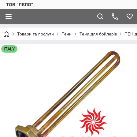
ТОВ "ЛЄПО"
Товари та послуги
Тени
Тени для бойлерів
ТЕН д
ITALY