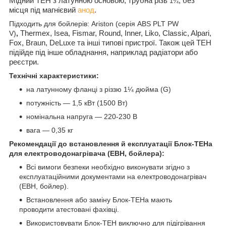
Мідний ТЕН з латунною основою, трубна різь
, без
1¼
місця під магнієвий
анод
.
Підходить для бойлерів: Ariston (серія ABS PLT PW
V)
,
Thermex, Isea, Fismar, Round, Inner, Liko, Classic, Alpari,
Fox, Braun, DeLuxe та інші типові пристрої.
Також цей ТЕН
підійде під інше обладнання, наприклад радіатори або
реєстри.
Технічні характеристики
:
на латунному фланці з різзю 1¼ дюйма (G)
потужність — 1,5 кВт (1500 Вт)
номінальна напруга — 220-230 В
вага — 0,35 кг
Рекомендації до встановлення й експлуатації Блок-ТЕНа
для електроводонагрівача (ЕВН, бойлера):
Всі вимоги безпеки необхідно виконувати згідно з
експлуатаційними документами на електроводонагрівач
(ЕВН, бойлер).
Встановлення або заміну Блок-ТЕНа мають
проводити атестовані фахівці.
Використовувати Блок-ТЕН виключно для підігрівання