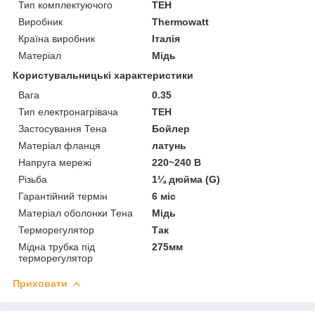
Тип комплектуючого
ТЕН
Виробник
Thermowatt
Країна виробник
Італія
Матеріал
Мідь
Користувальницькі характеристики
Вага
0.35
Тип електронагрівача
ТЕН
Застосування Тена
Бойлер
Матеріал фланця
латунь
Напруга мережі
220~240 В
Різьба
1¼ дюйма (G)
Гарантійний термін
6 міс
Матеріал оболонки Тена
Мідь
Терморегулятор
Так
Мідна трубка під
275мм
терморегулятор
Приховати