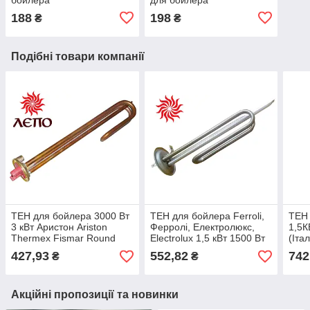
188
198
₴
₴
Подібні товари компанії
ТЕН для бойлера 3000 Вт
ТЕН для бойлера Ferroli,
ТЕН 
3 кВт Аристон Ariston
Ферролі, Електролюкс,
1,5К
Thermex Fismar Round
Electrolux 1,5 кВт 1500 Вт
(Італ
Liko Classic Alpari Реал
427,93
552,82
742
₴
₴
DeLuxe та ін.
Акційні пропозиції та новинки