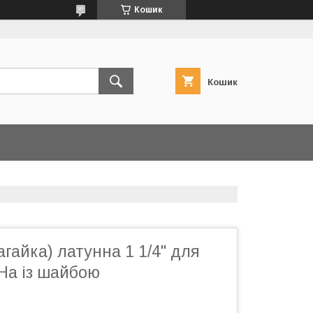
Кошик
Кошик
агайка) латунна 1 1/4" для
На із шайбою