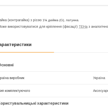
айка (контрагайка) з різзю
1¼
дюйма (
G
), латунна.
оже використовуватися для кріплення (фіксації)
ТЕНа
з аналогічно
арактеристики
Основні
раїна виробник
Україна
ип комплектуючого
Аксесуар
Користувальницькі характеристики