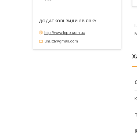
Г
http://www.lepo.com.ua
М
uni.ltd@gmail.com
Х
К
Т