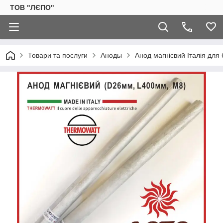
ТОВ "ЛЄПО"
Товари та послуги
Аноды
Анод магнієвий Італія дл