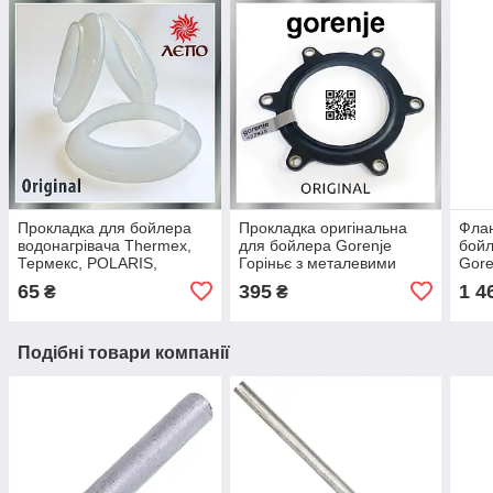
Прокладка для бойлера
Прокладка оригінальна
Флан
водонагрівача Thermex,
для бойлера Gorenje
бойл
Термекс, POLARIS,
Горіньє з металевими
Gore
Поляріс, AMINA, Аміна,
втулками
Elec
65
395
1 4
₴
₴
FERROLI, Ферролі
під 
Подібні товари компанії