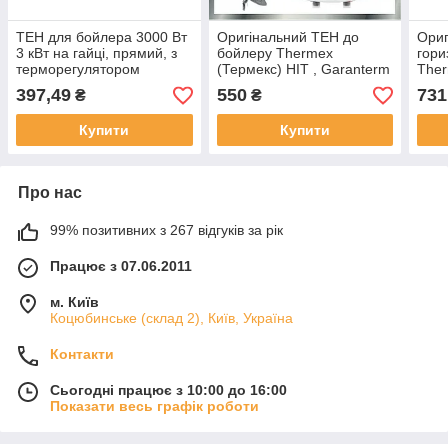
ТЕН для бойлера 3000 Вт
Оригінальний ТЕН до
Ориг
3 кВт на гайці, прямий, з
бойлеру Thermex
гори
терморегулятором
(Термекс) HIT , Garanterm
Ther
(Гарантерм) MGR, Ferroli
Ferr
397,49
550
731
₴
₴
Ферролі, ISEA,
Ocea
AQUAVERSO, 1500Вт 10
Купити
Купити
літрів
Про нас
99% позитивних з 267 відгуків за рік
Працює з 07.06.2011
м. Київ
Коцюбинське (склад 2), Київ, Україна
Контакти
Сьогодні працює з 10:00 до 16:00
Показати весь графік роботи