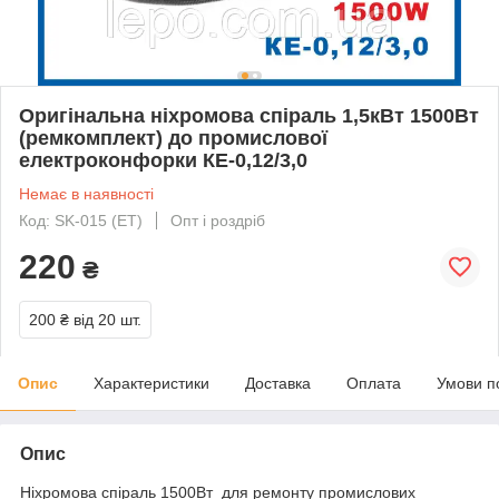
Оригінальна ніхромова спіраль 1,5кВт 1500Вт
(ремкомплект) до промислової
електроконфорки КЕ-0,12/3,0
Немає в наявності
Код: SK-015 (ET)
Опт і роздріб
220
₴
200 ₴
від 20 шт.
Опис
Характеристики
Доставка
Оплата
Умови п
Опис
Ніхромова спіраль 1500Вт для ремонту промислових