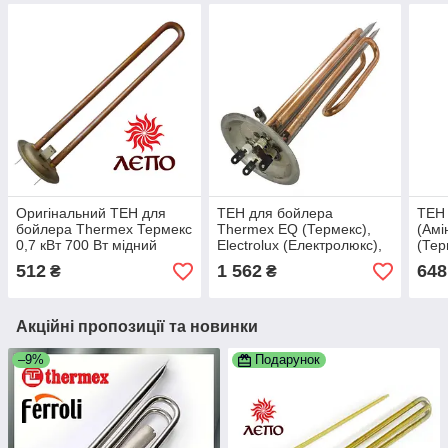
Оригінальний ТЕН для
ТЕН для бойлера
ТЕН 
бойлера Thermex Термекс
Thermex EQ (Термекс),
(Амі
0,7 кВт 700 Вт мідний
Electrolux (Електролюкс),
(Тер
Італія
Alpari, DUVAL 2,5 кВт 2500
Вт)
512
1 562
648
₴
₴
Вт МЕДНИЙ
Акційні пропозиції та новинки
–9%
Подарунок